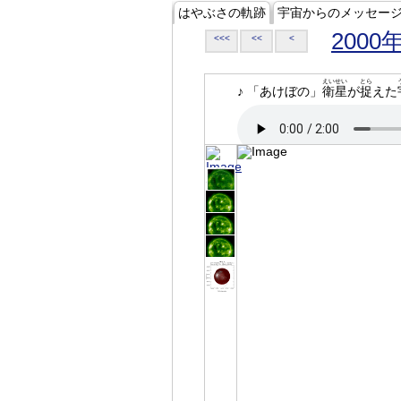
はやぶさの軌跡
宇宙からのメッセー
2000
<<<
<<
<
えいせい
とら
♪ 「あけぼの」
衛星
が
捉
えた