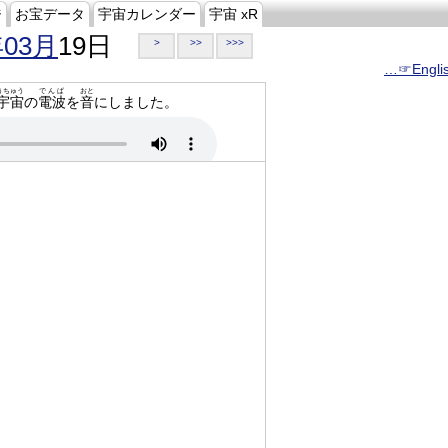
ジ
お宝データ
宇宙カレンダー
宇宙 xR
年03月
19日
>
>>
>>>
…☞Engli
うちゅう
でんぱ
おと
宇宙
の
電波
を
音
にしました。