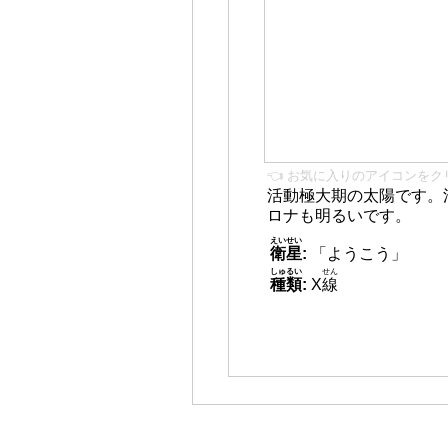
👈 お気に入りのアイコンをク
活動極大期の太陽です。
ロナも明るいです。
えいせい
衛星
:
「ようこう」
しゅるい
せん
種類
:
X
線