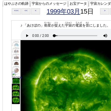
はやぶさの軌跡
宇宙からのメッセージ
お宝データ
宇宙カレンダ
1999年03月
15日
<<<
<<
<
>
えいせい
とら
うちゅう
でんぱ
おと
♪ 「あけぼの」
衛星
が
捉
えた
宇宙
の
電波
を
音
にしました。