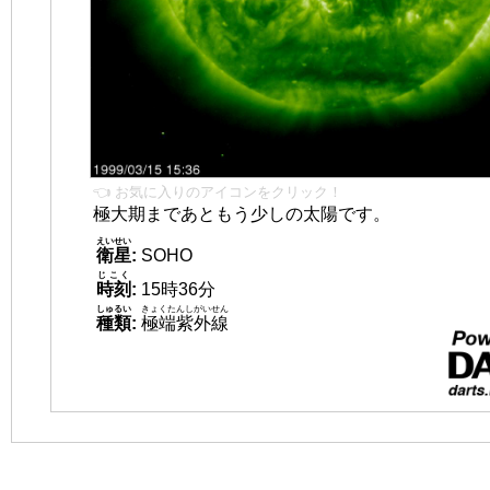
👈 お気に入りのアイコンをクリック！
極大期まであともう少しの太陽です。
えいせい
衛星
:
SOHO
じこく
時刻
:
15時36分
しゅるい
きょくたんしがいせん
種類
:
極端紫外線