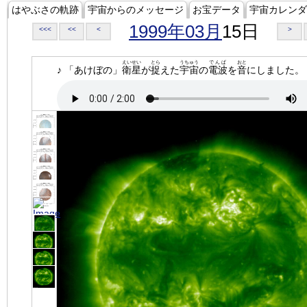
はやぶさの軌跡
宇宙からのメッセージ
お宝データ
宇宙カレンダ
1999年03月
15日
<<<
<<
<
>
えいせい
とら
うちゅう
でんぱ
おと
♪ 「あけぼの」
衛星
が
捉
えた
宇宙
の
電波
を
音
にしました。