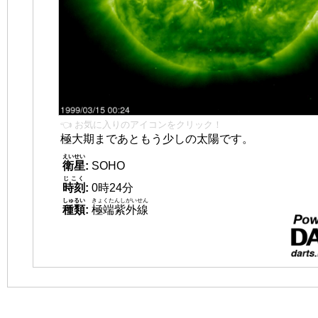
👈 お気に入りのアイコンをクリック！
極大期まであともう少しの太陽です。
えいせい
衛星
:
SOHO
じこく
時刻
:
0時24分
しゅるい
きょくたんしがいせん
種類
:
極端紫外線