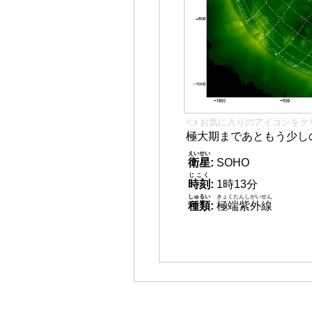
👈 お気に入りのアイコンをク
極大期まであともう少し
えいせい
衛星
:
SOHO
じこく
時刻
:
1時13分
しゅるい
きょくたんしがいせん
種類
:
極端紫外線