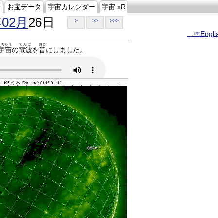
ジ
お宝データ
宇宙カレンダー
宇宙 xR
年02月
26日
>
>>
>>>
…☞Engli
うちゅう
でんぱ
おと
宇宙
の
電波
を
音
にしました。