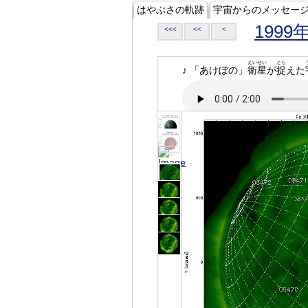
はやぶさの軌跡
宇宙からのメッセー
1999
<<<
<<
<
えいせい
とら
♪ 「あけぼの」
衛星
が
捉
えた