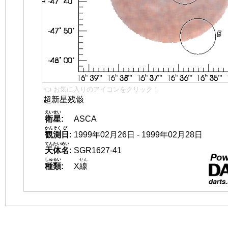
👈 お気に入りのアイコンをクリック！
超新星残骸
えいせい
衛星
:
ASCA
かんそく
び
観測
日
:
1999年02月26日 - 1999年02月28日
てんたいめい
天体名
:
SGR1627-41
しゅるい
せん
種類
:
X
線