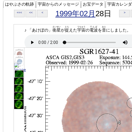
はやぶさの軌跡
宇宙からのメッセージ
お宝データ
宇宙カレンダ
1999年02月
28日
<<<
<<
<
>
えいせい
とら
うちゅう
でんぱ
おと
♪ 「あけぼの」
衛星
が
捉
えた
宇宙
の
電波
を
音
にしました。