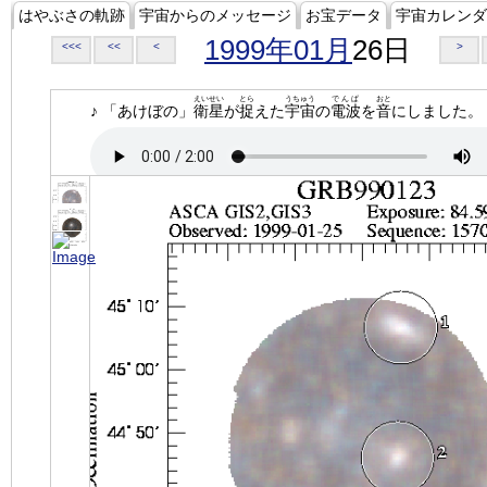
はやぶさの軌跡
宇宙からのメッセージ
お宝データ
宇宙カレンダ
1999年01月
26日
<<<
<<
<
>
えいせい
とら
うちゅう
でんぱ
おと
♪ 「あけぼの」
衛星
が
捉
えた
宇宙
の
電波
を
音
にしました。