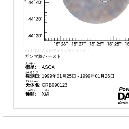
👈 お気に入りのアイコンをクリック！
ガンマ線バースト
えいせい
衛星
:
ASCA
かんそく
び
観測
日
:
1999年01月25日 - 1999年01月26日
てんたいめい
天体名
:
GRB990123
しゅるい
せん
種類
:
X
線