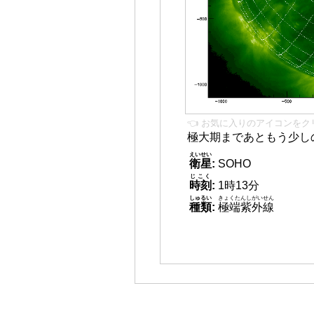
👈 お気に入りのアイコンをク
極大期まであともう少し
えいせい
衛星
:
SOHO
じこく
時刻
:
1時13分
しゅるい
きょくたんしがいせん
種類
:
極端紫外線