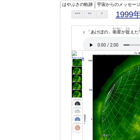
はやぶさの軌跡
宇宙からのメッセー
1999
<<<
<<
<
えいせい
とら
♪ 「あけぼの」
衛星
が
捉
えた