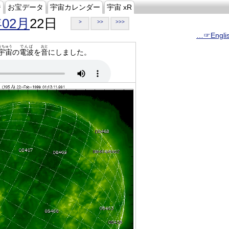
ジ
お宝データ
宇宙カレンダー
宇宙 xR
年02月
22日
>
>>
>>>
…☞Engli
うちゅう
でんぱ
おと
宇宙
の
電波
を
音
にしました。