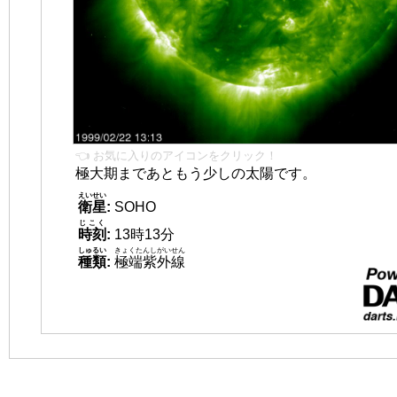
👈 お気に入りのアイコンをクリック！
極大期まであともう少しの太陽です。
えいせい
衛星
:
SOHO
じこく
時刻
:
13時13分
しゅるい
きょくたんしがいせん
種類
:
極端紫外線