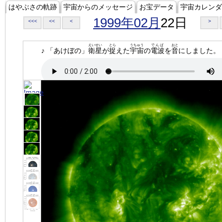
はやぶさの軌跡
宇宙からのメッセージ
お宝データ
宇宙カレンダ
1999年02月
22日
<<<
<<
<
>
えいせい
とら
うちゅう
でんぱ
おと
♪ 「あけぼの」
衛星
が
捉
えた
宇宙
の
電波
を
音
にしました。