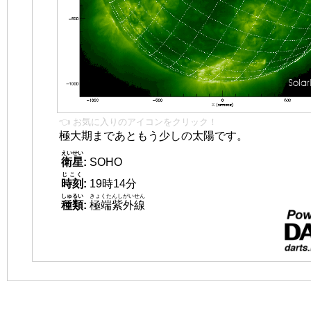
👈 お気に入りのアイコンをクリック！
極大期まであともう少しの太陽です。
えいせい
衛星
:
SOHO
じこく
時刻
:
19時14分
しゅるい
きょくたんしがいせん
種類
:
極端紫外線