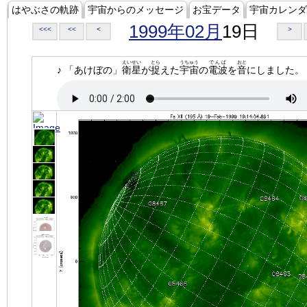
はやぶさの軌跡
宇宙からのメッセージ
お宝データ
宇宙カレンダ
1999年02月
19日
<<<
<<
<
>
えいせい
とら
うちゅう
でんぱ
おと
♪ 「あけぼの」
衛星
が
捉
えた
宇宙
の
電波
を
音
にしました。