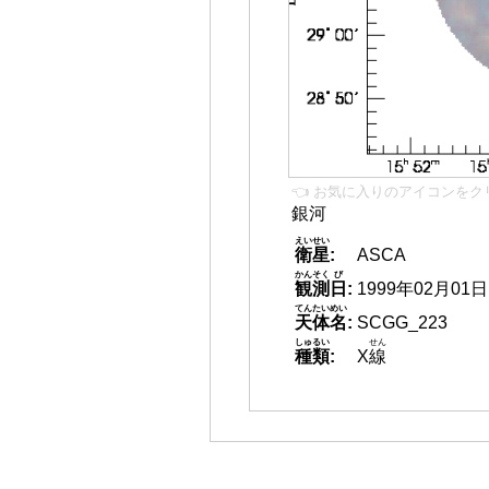
👈 お気に入りのアイコンをク
銀河
えいせい
衛星
:
ASCA
かんそく
び
観測
日
:
1999年02月01日
てんたいめい
天体名
:
SCGG_223
しゅるい
せん
種類
:
X
線