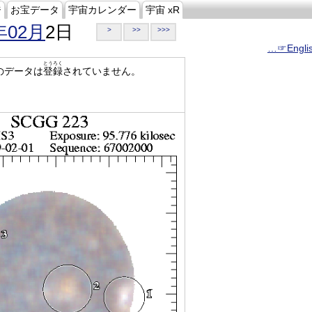
ジ
お宝データ
宇宙カレンダー
宇宙 xR
年02月
2日
>
>>
>>>
…☞Engli
とうろく
のデータは
登録
されていません。