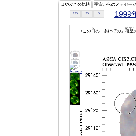
はやぶさの軌跡
宇宙からのメッセー
1999
<<<
<<
<
ひ
えいせい
♪この
日
の「あけぼの」
衛星