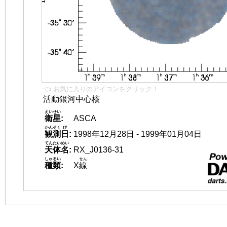
👈 お気に入りのアイコンをクリック！
活動銀河中心核
えいせい
衛星
:
ASCA
かんそく
び
観測
日
:
1998年12月28日 - 1999年01月04日
てんたいめい
天体名
:
RX_J0136-31
しゅるい
せん
種類
:
X
線