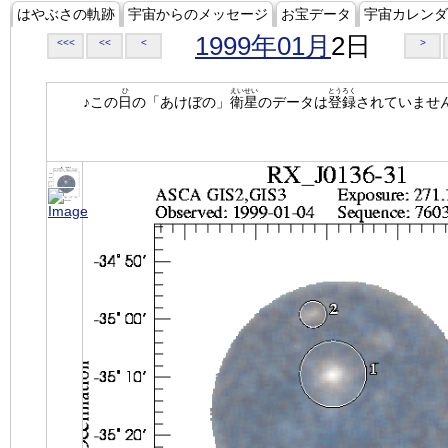
はやぶさの軌跡
宇宙からのメッセージ
お宝データ
宇宙カレンダ
1999年01月
2日
<<<
<<
<
>
ひ
えいせい
とうろく
♪この
日
の「あけぼの」
衛星
のデータは
登録
されていませ