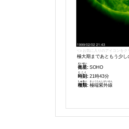
👈 お気に入りのアイコンをク
極大期まであともう少し
えいせい
衛星
:
SOHO
じこく
時刻
:
21時43分
しゅるい
きょくたんしがいせん
種類
:
極端紫外線