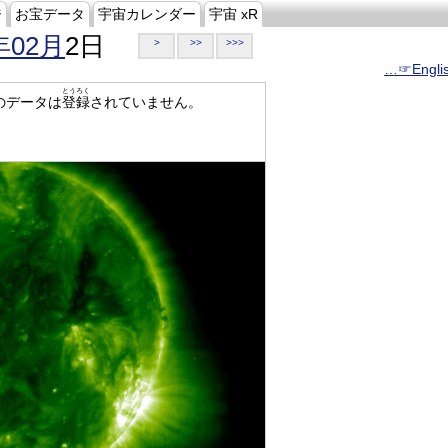
ジ
お宝データ
宇宙カレンダー
宇宙 xR
年02月
2日
>
>>
>>>
…☞Engli
とうろく
のデータは
登録
されていません。