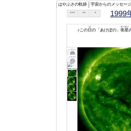
はやぶさの軌跡
宇宙からのメッセー
1999
<<<
<<
<
ひ
えいせい
♪この
日
の「あけぼの」
衛星