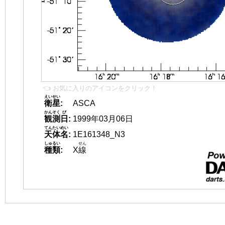
👈 お気に入りのアイコンをクリック！
えいせい
衛星
:
ASCA
かんそく
び
観測
日
:
1999年03月06日
てんたいめい
天体名
:
1E161348_N3
しゅるい
せん
種類
:
X
線