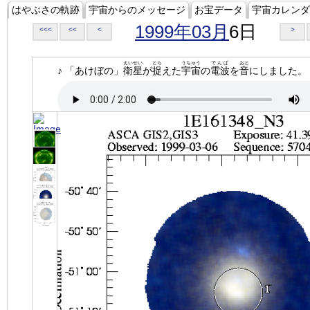
はやぶさの軌跡
宇宙からのメッセージ
お宝データ
宇宙カレンダ
1999年03月
6日
<<<
<<
<
>
えいせい
とら
うちゅう
でんぱ
おと
♪ 「あけぼの」
衛星
が
捉
えた
宇宙
の
電波
を
音
にしました。