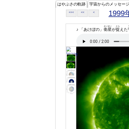
はやぶさの軌跡
宇宙からのメッセー
1999
<<<
<<
<
えいせい
とら
♪ 「あけぼの」
衛星
が
捉
えた