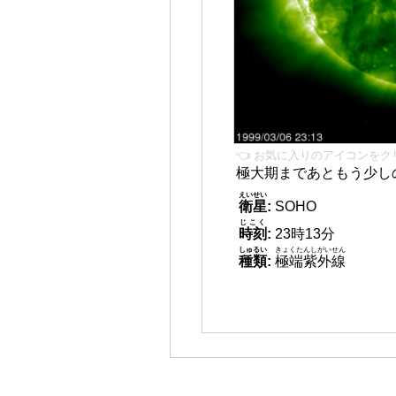
👈 お気に入りのアイコンをク
極大期まであともう少し
えいせい
衛星
:
SOHO
じこく
時刻
:
23時13分
しゅるい
きょくたんしがいせん
種類
:
極端紫外線