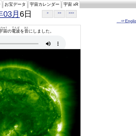
ジ
お宝データ
宇宙カレンダー
宇宙 xR
年03月
6日
>
>>
>>>
…☞Engli
うちゅう
でんぱ
おと
宇宙
の
電波
を
音
にしました。