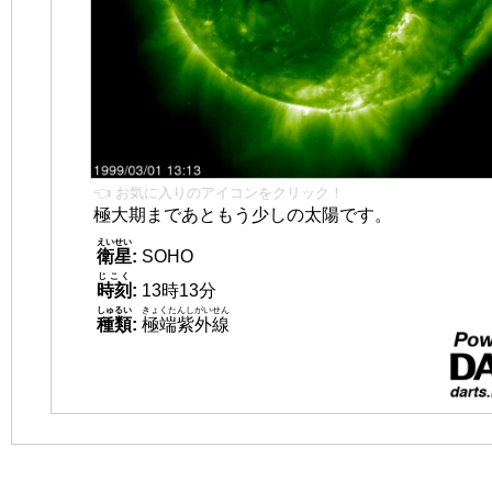
👈 お気に入りのアイコンをクリック！
極大期まであともう少しの太陽です。
えいせい
衛星
:
SOHO
じこく
時刻
:
13時13分
しゅるい
きょくたんしがいせん
種類
:
極端紫外線