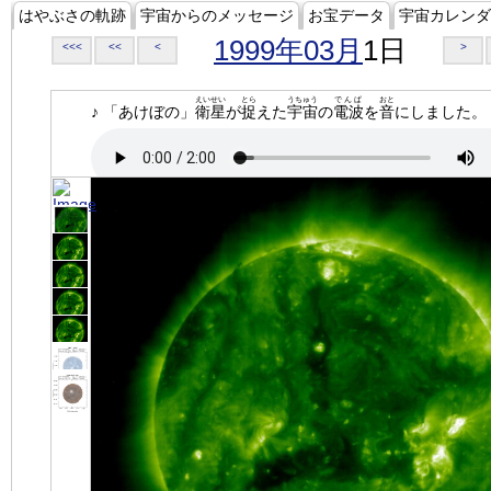
はやぶさの軌跡
宇宙からのメッセージ
お宝データ
宇宙カレンダ
1999年03月
1日
<<<
<<
<
>
えいせい
とら
うちゅう
でんぱ
おと
♪ 「あけぼの」
衛星
が
捉
えた
宇宙
の
電波
を
音
にしました。