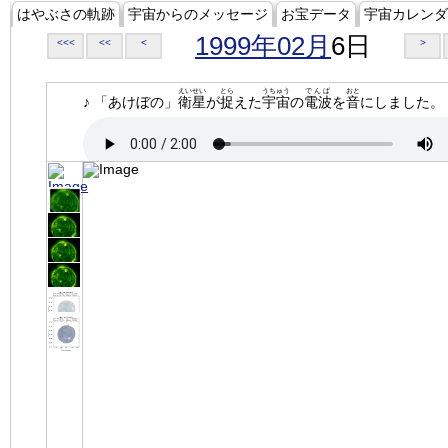
はやぶさの軌跡
宇宙からのメッセージ
お宝データ
宇宙カレンダ
1999年02月
6日
<<<
<<
<
>
えいせい
とら
うちゅう
でんぱ
おと
♪ 「あけぼの」
衛星
が
捉
えた
宇宙
の
電波
を
音
にしました。