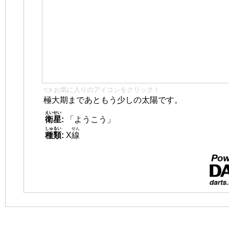
👈 お気に入りのアイコンをクリック！
極大期まであともう少しの太陽です。
えいせい
衛星
:
「ようこう」
しゅるい
せん
種類
:
X
線