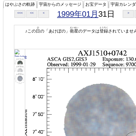
はやぶさの軌跡
宇宙からのメッセージ
お宝データ
宇宙カレンダ
1999年01月
31日
<<<
<<
<
>
ひ
えいせい
とうろく
♪この
日
の「あけぼの」
衛星
のデータは
登録
されていませ