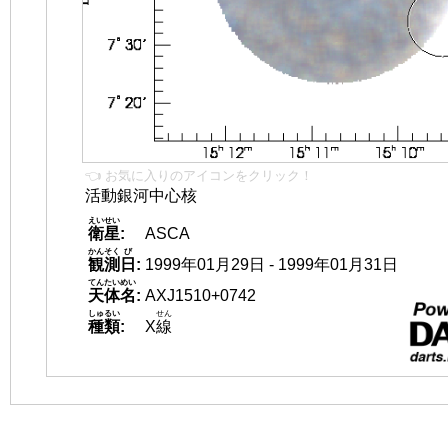
👈 お気に入りのアイコンをクリック！
活動銀河中心核
えいせい
衛星
:
ASCA
かんそく
び
観測
日
:
1999年01月29日 - 1999年01月31日
てんたいめい
天体名
:
AXJ1510+0742
しゅるい
せん
種類
:
X
線