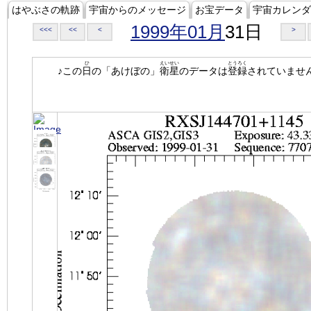
はやぶさの軌跡
宇宙からのメッセージ
お宝データ
宇宙カレンダ
1999年01月
31日
<<<
<<
<
>
ひ
えいせい
とうろく
♪この
日
の「あけぼの」
衛星
のデータは
登録
されていませ