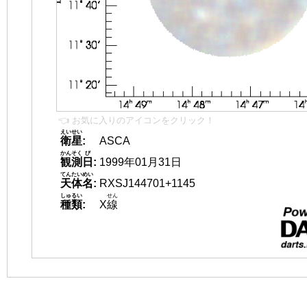
👈 お気に入りのアイコンをクリック！
えいせい
衛星
:
ASCA
かんそく
び
観測
日
:
1999年01月31日
てんたいめい
天体名
:
RXSJ144701+1145
しゅるい
せん
種類
:
X
線