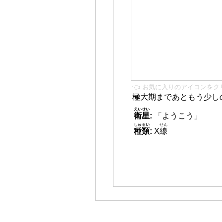
👈 お気に入りのアイコンをク
極大期まであともう少し
えいせい
衛星
:
「ようこう」
しゅるい
せん
種類
:
X
線