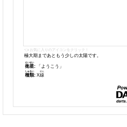
👈 お気に入りのアイコンをクリック！
極大期まであともう少しの太陽です。
えいせい
衛星
:
「ようこう」
しゅるい
せん
種類
:
X
線