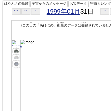
はやぶさの軌跡
宇宙からのメッセージ
お宝データ
宇宙カレンダ
1999年01月
31日
<<<
<<
<
>
ひ
えいせい
とうろく
♪この
日
の「あけぼの」
衛星
のデータは
登録
されていませ