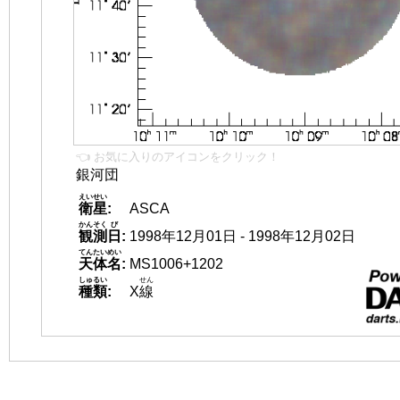
👈 お気に入りのアイコンをクリック！
銀河団
えいせい
衛星
:
ASCA
かんそく
び
観測
日
:
1998年12月01日 - 1998年12月02日
てんたいめい
天体名
:
MS1006+1202
しゅるい
せん
種類
:
X
線