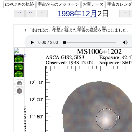
はやぶさの軌跡
宇宙からのメッセージ
お宝データ
宇宙カレンダ
1998年12月
2日
<<<
<<
<
>
えいせい
とら
うちゅう
でんぱ
おと
♪ 「あけぼの」
衛星
が
捉
えた
宇宙
の
電波
を
音
にしました。