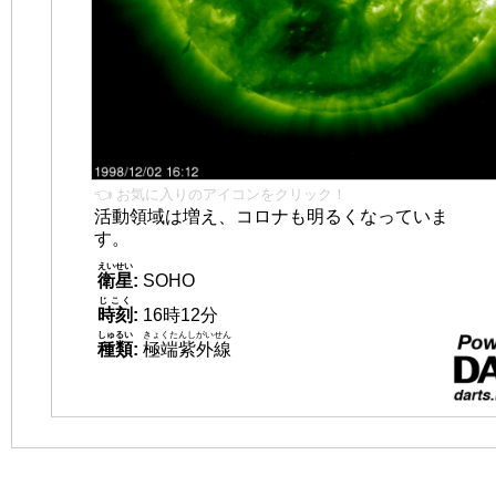
👈 お気に入りのアイコンをクリック！
活動領域は増え、コロナも明るくなっていま
す。
えいせい
衛星
:
SOHO
じこく
時刻
:
16時12分
しゅるい
きょくたんしがいせん
種類
:
極端紫外線