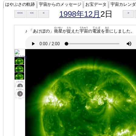
はやぶさの軌跡
宇宙からのメッセージ
お宝データ
宇宙カレンダ
1998年12月
2日
<<<
<<
<
>
えいせい
とら
うちゅう
でんぱ
おと
♪ 「あけぼの」
衛星
が
捉
えた
宇宙
の
電波
を
音
にしました。