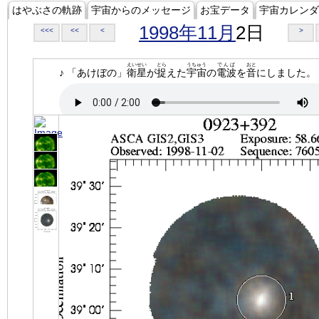
はやぶさの軌跡
宇宙からのメッセージ
お宝データ
宇宙カレンダ
1998年11月
2日
<<<
<<
<
>
えいせい
とら
うちゅう
でんぱ
おと
♪ 「あけぼの」
衛星
が
捉
えた
宇宙
の
電波
を
音
にしました。