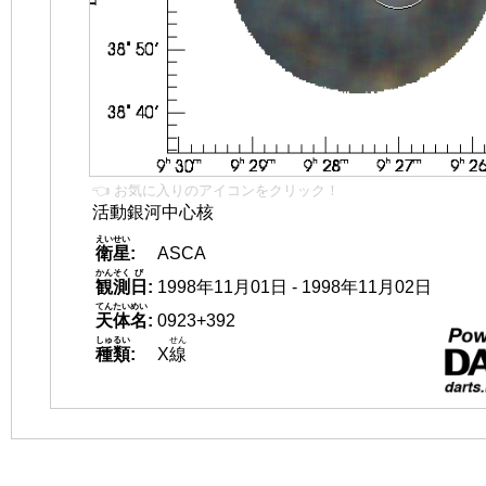
👈 お気に入りのアイコンをクリック！
活動銀河中心核
えいせい
衛星
:
ASCA
かんそく
び
観測
日
:
1998年11月01日 - 1998年11月02日
てんたいめい
天体名
:
0923+392
しゅるい
せん
種類
:
X
線