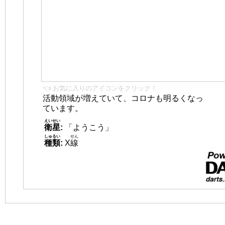
👈 お気に入りのアイコンをクリック！
活動領域が増えていて、コロナも明るくなっ
ています。
えいせい
衛星
:
「ようこう」
しゅるい
せん
種類
:
X
線