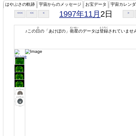
はやぶさの軌跡
宇宙からのメッセージ
お宝データ
宇宙カレンダ
1997年11月
2日
<<<
<<
<
>
ひ
えいせい
とうろく
♪この
日
の「あけぼの」
衛星
のデータは
登録
されていませ