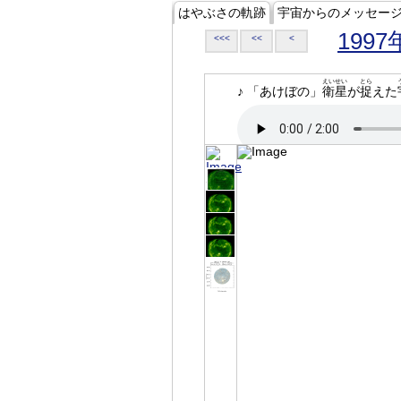
はやぶさの軌跡
宇宙からのメッセー
1997
<<<
<<
<
えいせい
とら
♪ 「あけぼの」
衛星
が
捉
えた