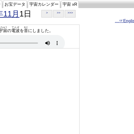
ジ
お宝データ
宇宙カレンダー
宇宙 xR
年11月
1日
>
>>
>>>
…☞Engli
うちゅう
でんぱ
おと
宇宙
の
電波
を
音
にしました。