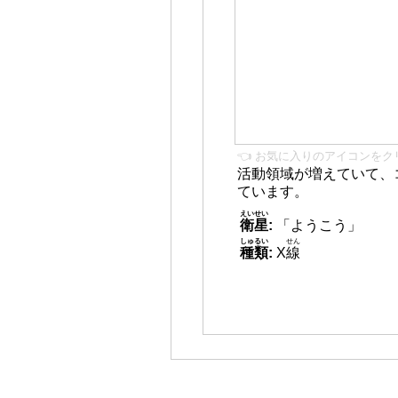
👈 お気に入りのアイコンをク
活動領域が増えていて、
ています。
えいせい
衛星
:
「ようこう」
しゅるい
せん
種類
:
X
線