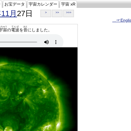
ジ
お宝データ
宇宙カレンダー
宇宙 xR
年11月
27日
>
>>
>>>
…☞Engli
うちゅう
でんぱ
おと
宇宙
の
電波
を
音
にしました。