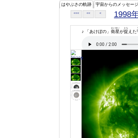
はやぶさの軌跡
宇宙からのメッセー
1998
<<<
<<
<
えいせい
とら
♪ 「あけぼの」
衛星
が
捉
えた