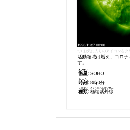
👈 お気に入りのアイコンをク
活動領域は増え、コロナ
す。
えいせい
衛星
:
SOHO
じこく
時刻
:
8時0分
しゅるい
きょくたんしがいせん
種類
:
極端紫外線