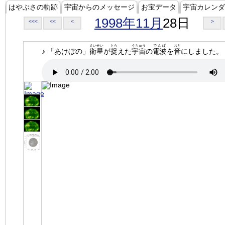
はやぶさの軌跡
宇宙からのメッセージ
お宝データ
宇宙カレンダ
1998年11月
28日
<<<
<<
<
>
えいせい
とら
うちゅう
でんぱ
おと
♪ 「あけぼの」
衛星
が
捉
えた
宇宙
の
電波
を
音
にしました。