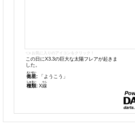
👈 お気に入りのアイコンをクリック！
この日にX3.3の巨大な太陽フレアが起きま
した。
えいせい
衛星
:
「ようこう」
しゅるい
せん
種類
:
X
線