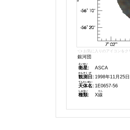
👈 お気に入りのアイコンをク
銀河団
えいせい
衛星
:
ASCA
かんそく
び
観測
日
:
1998年11月25日
てんたいめい
天体名
:
1E0657-56
しゅるい
せん
種類
:
X
線