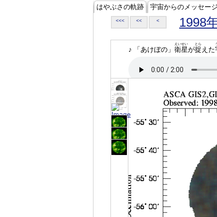
はやぶさの軌跡
宇宙からのメッセー
1998
<<<
<<
<
えいせい
とら
♪ 「あけぼの」
衛星
が
捉
えた