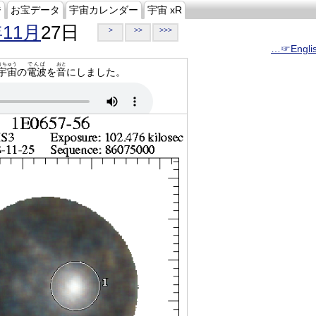
ジ
お宝データ
宇宙カレンダー
宇宙 xR
年11月
27日
>
>>
>>>
…☞Engli
うちゅう
でんぱ
おと
宇宙
の
電波
を
音
にしました。