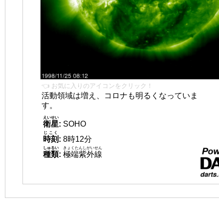
👈 お気に入りのアイコンをクリック！
活動領域は増え、コロナも明るくなっていま
す。
えいせい
衛星
:
SOHO
じこく
時刻
:
8時12分
しゅるい
きょくたんしがいせん
種類
:
極端紫外線