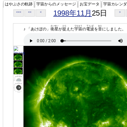
はやぶさの軌跡
宇宙からのメッセージ
お宝データ
宇宙カレンダ
1998年11月
25日
<<<
<<
<
>
えいせい
とら
うちゅう
でんぱ
おと
♪ 「あけぼの」
衛星
が
捉
えた
宇宙
の
電波
を
音
にしました。