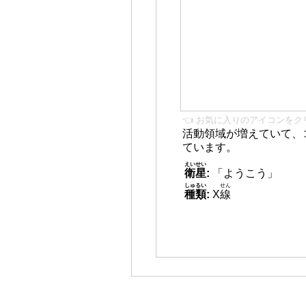
👈 お気に入りのアイコンをク
活動領域が増えていて、
ています。
えいせい
衛星
:
「ようこう」
しゅるい
せん
種類
:
X
線