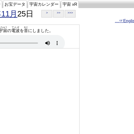
ジ
お宝データ
宇宙カレンダー
宇宙 xR
年11月
25日
>
>>
>>>
…☞Engli
うちゅう
でんぱ
おと
宇宙
の
電波
を
音
にしました。