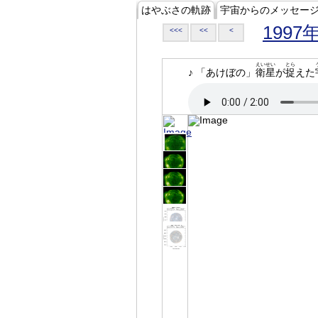
はやぶさの軌跡
宇宙からのメッセー
1997
<<<
<<
<
えいせい
とら
♪ 「あけぼの」
衛星
が
捉
えた