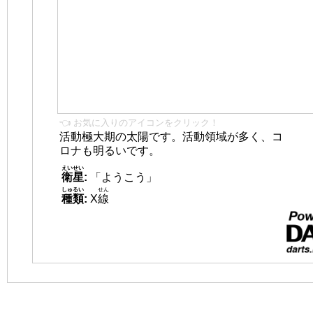
👈 お気に入りのアイコンをクリック！
活動極大期の太陽です。活動領域が多く、コ
ロナも明るいです。
えいせい
衛星
:
「ようこう」
しゅるい
せん
種類
:
X
線