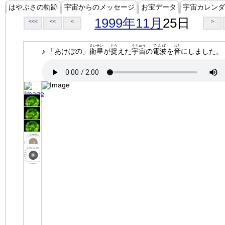
はやぶさの軌跡
宇宙からのメッセージ
お宝データ
宇宙カレンダ
1999年11月
25日
<<<
<<
<
>
えいせい
とら
うちゅう
でんぱ
おと
♪ 「あけぼの」
衛星
が
捉
えた
宇宙
の
電波
を
音
にしました。