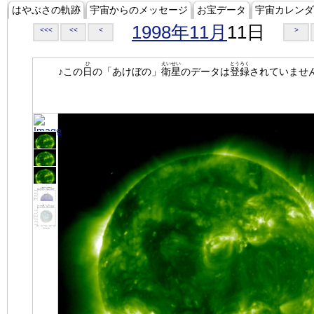
はやぶさの軌跡
宇宙からのメッセージ
お宝データ
宇宙カレンダ
1998年11月
11日
<<<
<<
<
>
ひ
えいせい
とうろく
♪この
日
の「あけぼの」
衛星
のデータは
登録
されていませ