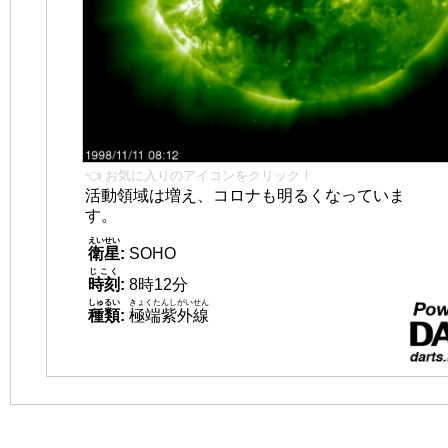
👈 お気に入りのアイコンをクリック！
活動領域は増え、コロナも明るくなっていま
す。
えいせい
衛星
:
SOHO
じこく
時刻
:
8時12分
しゅるい
きょくたんしがいせん
種類
:
極端紫外線