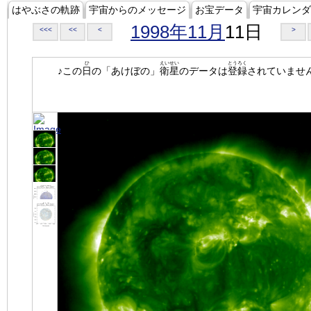
はやぶさの軌跡
宇宙からのメッセージ
お宝データ
宇宙カレンダ
1998年11月
11日
<<<
<<
<
>
ひ
えいせい
とうろく
♪この
日
の「あけぼの」
衛星
のデータは
登録
されていませ