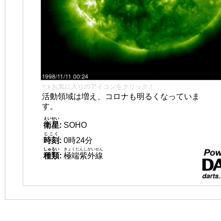
👈 お気に入りのアイコンをクリック！
活動領域は増え、コロナも明るくなっていま
す。
えいせい
衛星
:
SOHO
じこく
時刻
:
0時24分
しゅるい
きょくたんしがいせん
種類
:
極端紫外線