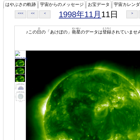
はやぶさの軌跡
宇宙からのメッセージ
お宝データ
宇宙カレンダ
1998年11月
11日
<<<
<<
<
>
ひ
えいせい
とうろく
♪この
日
の「あけぼの」
衛星
のデータは
登録
されていませ