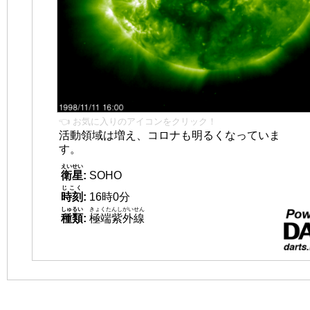
👈 お気に入りのアイコンをクリック！
活動領域は増え、コロナも明るくなっていま
す。
えいせい
衛星
:
SOHO
じこく
時刻
:
16時0分
しゅるい
きょくたんしがいせん
種類
:
極端紫外線