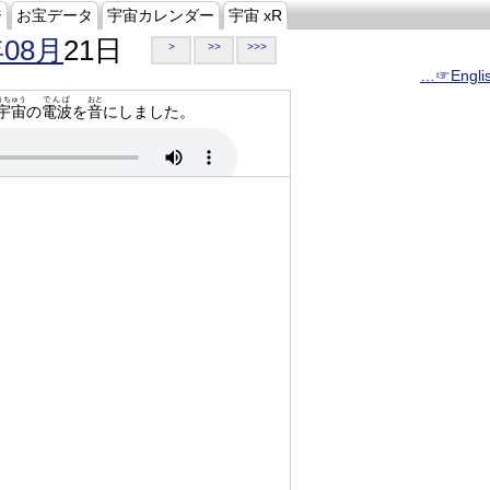
ジ
お宝データ
宇宙カレンダー
宇宙 xR
年08月
21日
>
>>
>>>
…☞Engli
うちゅう
でんぱ
おと
宇宙
の
電波
を
音
にしました。