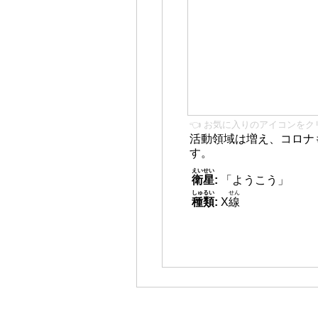
👈 お気に入りのアイコンをク
活動領域は増え、コロナ
す。
えいせい
衛星
:
「ようこう」
しゅるい
せん
種類
:
X
線