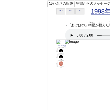
はやぶさの軌跡
宇宙からのメッセー
1998
<<<
<<
<
えいせい
とら
♪ 「あけぼの」
衛星
が
捉
えた