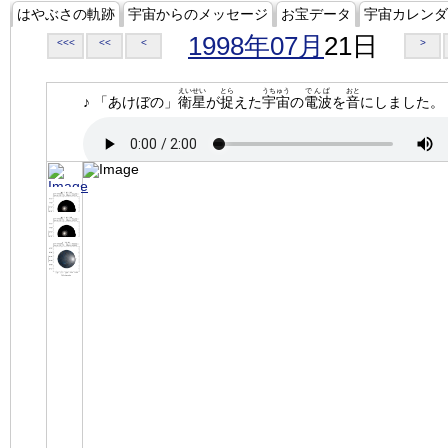
はやぶさの軌跡
宇宙からのメッセージ
お宝データ
宇宙カレンダ
1998年07月
21日
<<<
<<
<
>
えいせい
とら
うちゅう
でんぱ
おと
♪ 「あけぼの」
衛星
が
捉
えた
宇宙
の
電波
を
音
にしました。