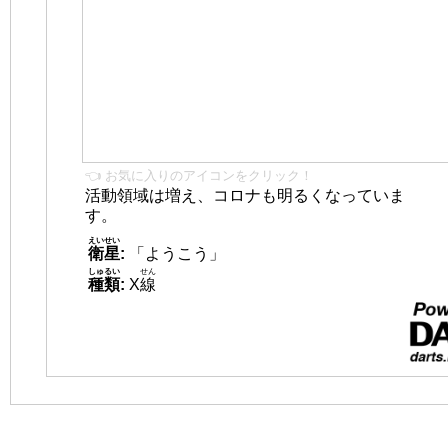
👈 お気に入りのアイコンをクリック！
活動領域は増え、コロナも明るくなっていま
す。
えいせい
衛星
:
「ようこう」
しゅるい
せん
種類
:
X
線