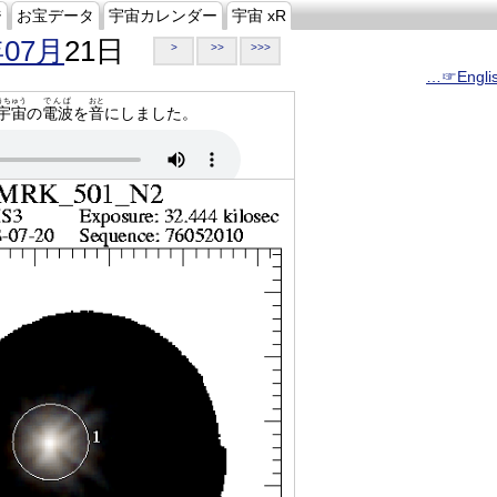
ジ
お宝データ
宇宙カレンダー
宇宙 xR
年07月
21日
>
>>
>>>
…☞Engli
うちゅう
でんぱ
おと
宇宙
の
電波
を
音
にしました。