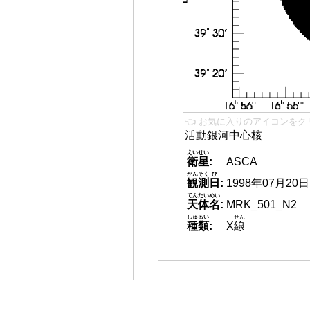
👈 お気に入りのアイコンをク
活動銀河中心核
えいせい
衛星
:
ASCA
かんそく
び
観測
日
:
1998年07月20日
てんたいめい
天体名
:
MRK_501_N2
しゅるい
せん
種類
:
X
線