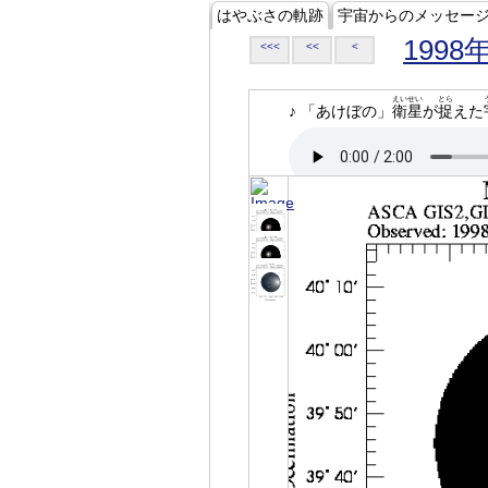
はやぶさの軌跡
宇宙からのメッセー
1998
<<<
<<
<
えいせい
とら
♪ 「あけぼの」
衛星
が
捉
えた