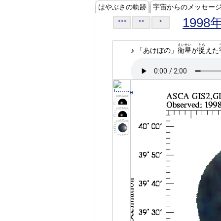
はやぶさの軌跡
宇宙からのメッセー
1998
<<<
<<
<
えいせい
とら
♪ 「あけぼの」
衛星
が
捉
えた