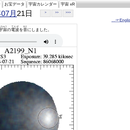
ジ
お宝データ
宇宙カレンダー
宇宙 xR
年07月
21日
>
>>
>>>
…☞Engli
うちゅう
でんぱ
おと
宇宙
の
電波
を
音
にしました。