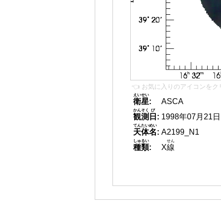
👈 お気に入りのアイコンをク
えいせい
衛星
:
ASCA
かんそく
び
観測
日
:
1998年07月21日
てんたいめい
天体名
:
A2199_N1
しゅるい
せん
種類
:
X
線