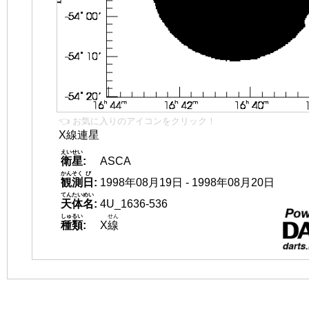
👈 お気に入りのアイコンをクリック！
X線連星
えいせい
衛星
:
ASCA
かんそく
び
観測
日
:
1998年08月19日 - 1998年08月20日
てんたいめい
天体名
:
4U_1636-536
しゅるい
せん
種類
:
X
線