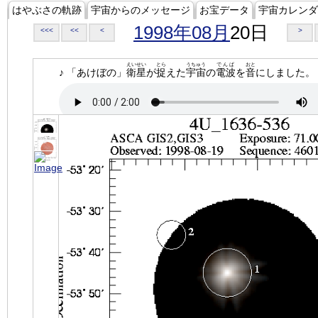
はやぶさの軌跡
宇宙からのメッセージ
お宝データ
宇宙カレンダ
1998年08月
20日
<<<
<<
<
>
えいせい
とら
うちゅう
でんぱ
おと
♪ 「あけぼの」
衛星
が
捉
えた
宇宙
の
電波
を
音
にしました。