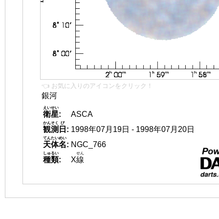
👈 お気に入りのアイコンをクリック！
銀河
えいせい
衛星
:
ASCA
かんそく
び
観測
日
:
1998年07月19日 - 1998年07月20日
てんたいめい
天体名
:
NGC_766
しゅるい
せん
種類
:
X
線