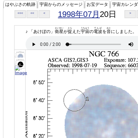
はやぶさの軌跡
宇宙からのメッセージ
お宝データ
宇宙カレンダ
1998年07月
20日
<<<
<<
<
>
えいせい
とら
うちゅう
でんぱ
おと
♪ 「あけぼの」
衛星
が
捉
えた
宇宙
の
電波
を
音
にしました。