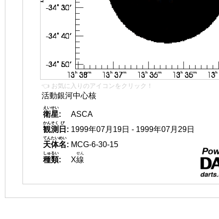
👈 お気に入りのアイコンをクリック！
活動銀河中心核
えいせい
衛星
:
ASCA
かんそく
び
観測
日
:
1999年07月19日 - 1999年07月29日
てんたいめい
天体名
:
MCG-6-30-15
しゅるい
せん
種類
:
X
線