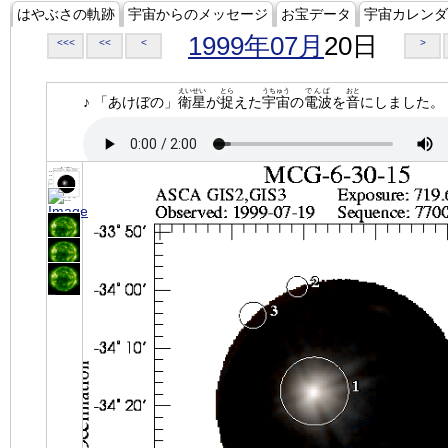
はやぶさの軌跡
宇宙からのメッセージ
お宝データ
宇宙カレンダ
1999年07月
20日
<<<
<<
<
>
えいせい
とら
うちゅう
でんぱ
おと
♪ 「あけぼの」
衛星
が
捉
えた
宇宙
の
電波
を
音
にしました。