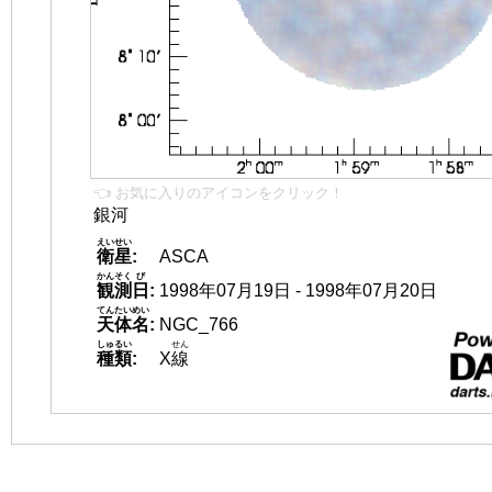
👈 お気に入りのアイコンをクリック！
銀河
えいせい
衛星
:
ASCA
かんそく
び
観測
日
:
1998年07月19日 - 1998年07月20日
てんたいめい
天体名
:
NGC_766
しゅるい
せん
種類
:
X
線