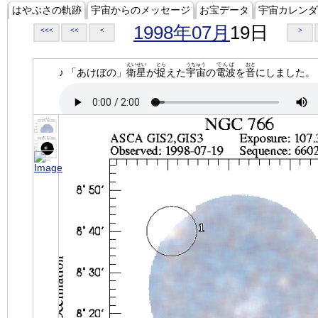
はやぶさの軌跡
宇宙からのメッセージ
お宝データ
宇宙カレンダ
1998年07月
19日
<<<
<<
<
>
えいせい
とら
うちゅう
でんぱ
おと
♪ 「あけぼの」
衛星
が
捉
えた
宇宙
の
電波
を
音
にしました。