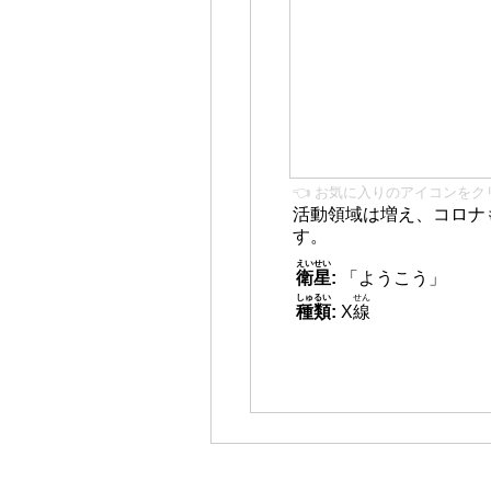
👈 お気に入りのアイコンをク
活動領域は増え、コロナ
す。
えいせい
衛星
:
「ようこう」
しゅるい
せん
種類
:
X
線