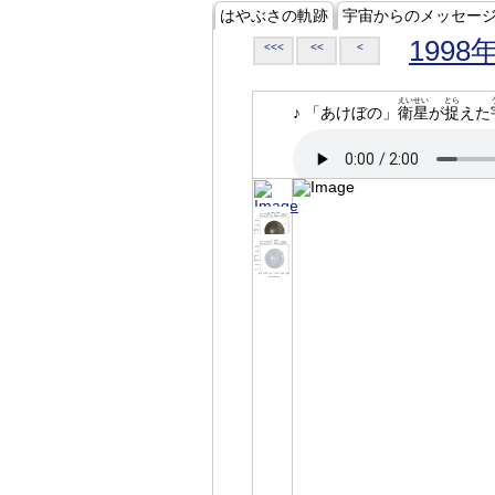
はやぶさの軌跡
宇宙からのメッセー
1998
<<<
<<
<
えいせい
とら
♪ 「あけぼの」
衛星
が
捉
えた