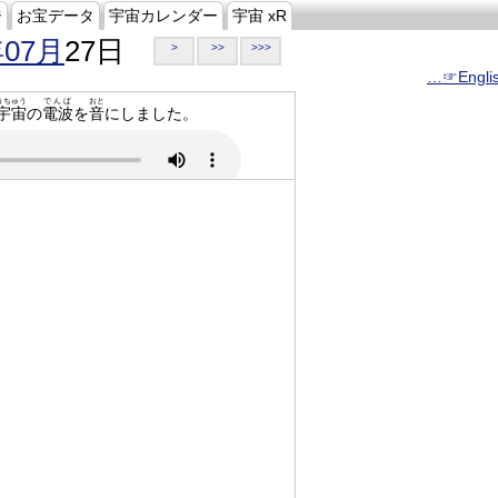
ジ
お宝データ
宇宙カレンダー
宇宙 xR
年07月
27日
>
>>
>>>
…☞Engli
うちゅう
でんぱ
おと
宇宙
の
電波
を
音
にしました。