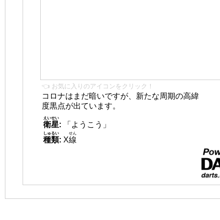
👈 お気に入りのアイコンをクリック！
コロナはまだ暗いですが、新たな周期の高緯
度黒点が出ています。
えいせい
衛星
:
「ようこう」
しゅるい
せん
種類
:
X
線