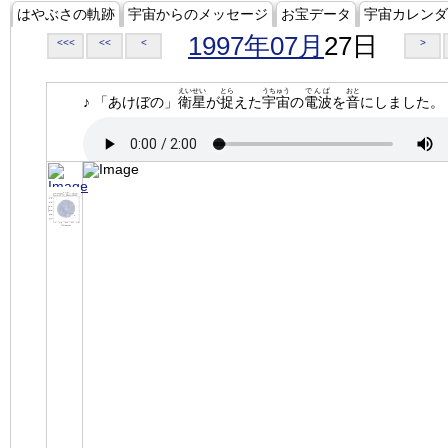
はやぶさの軌跡
宇宙からのメッセージ
お宝データ
宇宙カレンダ
1997年07月
27日
<<<
<<
<
>
えいせい
とら
うちゅう
でんぱ
おと
♪ 「あけぼの」
衛星
が
捉
えた
宇宙
の
電波
を
音
にしました。