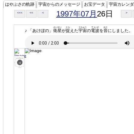
はやぶさの軌跡
宇宙からのメッセージ
お宝データ
宇宙カレンダ
1997年07月
26日
<<<
<<
<
>
えいせい
とら
うちゅう
でんぱ
おと
♪ 「あけぼの」
衛星
が
捉
えた
宇宙
の
電波
を
音
にしました。