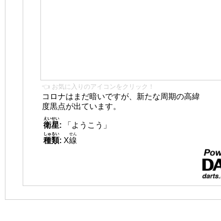
👈 お気に入りのアイコンをクリック！
コロナはまだ暗いですが、新たな周期の高緯
度黒点が出ています。
えいせい
衛星
:
「ようこう」
しゅるい
せん
種類
:
X
線