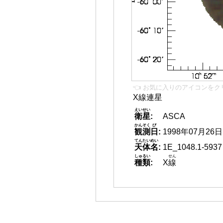
👈 お気に入りのアイコンをク
X線連星
えいせい
衛星
:
ASCA
かんそく
び
観測
日
:
1998年07月26日
てんたいめい
天体名
:
1E_1048.1-5937
しゅるい
せん
種類
:
X
線