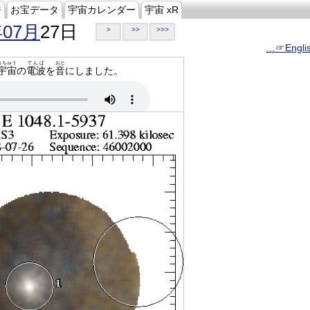
ジ
お宝データ
宇宙カレンダー
宇宙 xR
年07月
27日
>
>>
>>>
…☞Engli
うちゅう
でんぱ
おと
宇宙
の
電波
を
音
にしました。