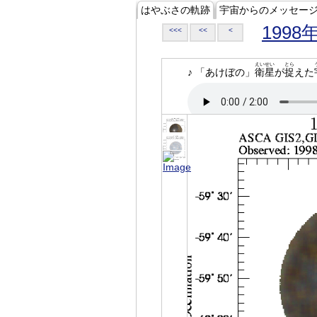
はやぶさの軌跡
宇宙からのメッセー
1998
<<<
<<
<
えいせい
とら
♪ 「あけぼの」
衛星
が
捉
えた