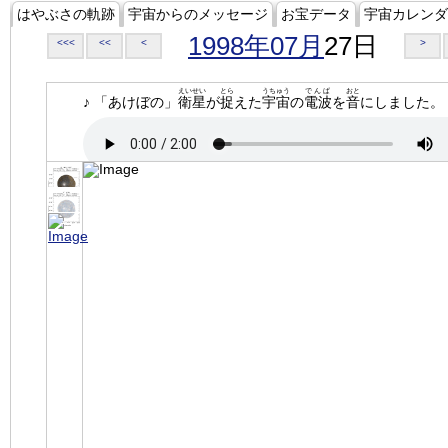
はやぶさの軌跡
宇宙からのメッセージ
お宝データ
宇宙カレンダ
1998年07月
27日
<<<
<<
<
>
えいせい
とら
うちゅう
でんぱ
おと
♪ 「あけぼの」
衛星
が
捉
えた
宇宙
の
電波
を
音
にしました。