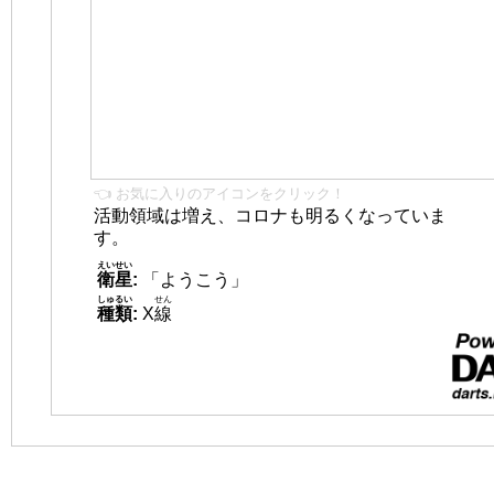
👈 お気に入りのアイコンをクリック！
活動領域は増え、コロナも明るくなっていま
す。
えいせい
衛星
:
「ようこう」
しゅるい
せん
種類
:
X
線