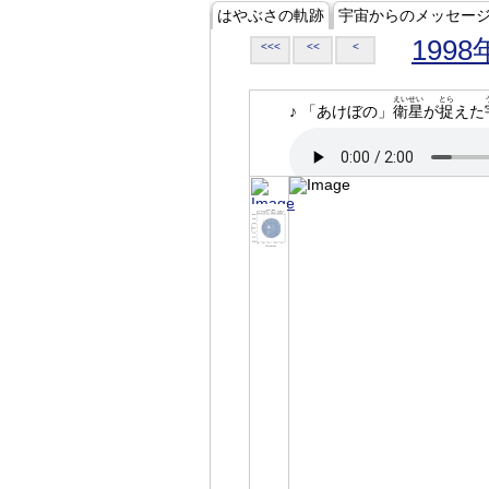
はやぶさの軌跡
宇宙からのメッセー
1998
<<<
<<
<
えいせい
とら
♪ 「あけぼの」
衛星
が
捉
えた