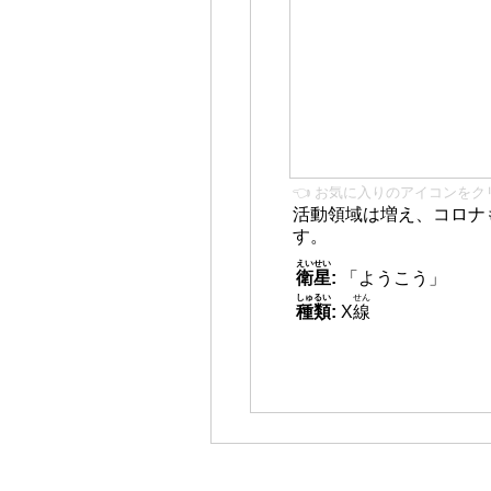
👈 お気に入りのアイコンをク
活動領域は増え、コロナ
す。
えいせい
衛星
:
「ようこう」
しゅるい
せん
種類
:
X
線