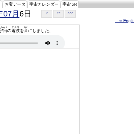
ジ
お宝データ
宇宙カレンダー
宇宙 xR
年07月
6日
>
>>
>>>
…☞Engli
うちゅう
でんぱ
おと
宇宙
の
電波
を
音
にしました。