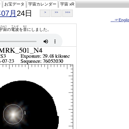
ジ
お宝データ
宇宙カレンダー
宇宙 xR
年07月
24日
>
>>
>>>
…☞Engli
うちゅう
でんぱ
おと
宇宙
の
電波
を
音
にしました。