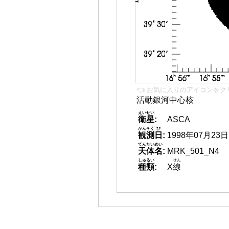
👈 お気に入りのアイコンをク
活動銀河中心核
えいせい
衛星
:
ASCA
かんそく
び
観測
日
:
1998年07月23日
てんたいめい
天体名
:
MRK_501_N4
しゅるい
せん
種類
:
X
線