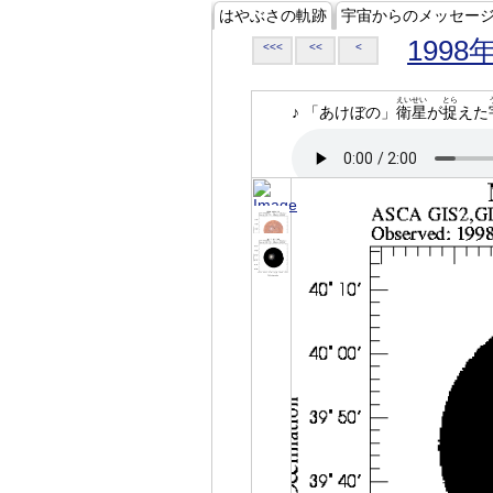
はやぶさの軌跡
宇宙からのメッセー
1998
<<<
<<
<
えいせい
とら
♪ 「あけぼの」
衛星
が
捉
えた