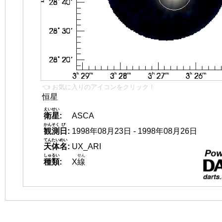
👈 お気に入りのアイコンをクリック！
恒星
えいせい
衛星
:
ASCA
かんそく
び
観測
日
:
1998年08月23日 - 1998年08月26日
てんたいめい
天体名
:
UX_ARI
しゅるい
せん
種類
:
X
線