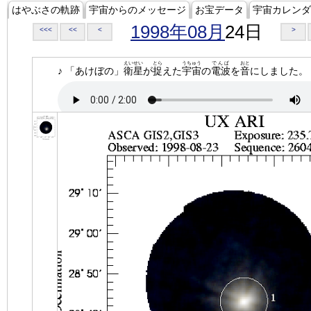
はやぶさの軌跡
宇宙からのメッセージ
お宝データ
宇宙カレンダ
1998年08月
24日
<<<
<<
<
>
えいせい
とら
うちゅう
でんぱ
おと
♪ 「あけぼの」
衛星
が
捉
えた
宇宙
の
電波
を
音
にしました。